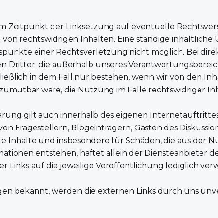
m Zeitpunkt der Linksetzung auf eventuelle Rechtsve
i von rechtswidrigen Inhalten. Eine ständige inhaltlic
tspunkte einer Rechtsverletzung nicht möglich. Bei dire
n Dritter, die außerhalb unseres Verantwortungsbereic
ießlich in dem Fall nur bestehen, wenn wir von den In
zumutbar wäre, die Nutzung im Falle rechtswidriger Inh
rung gilt auch innerhalb des eigenen Internetauftrittes
on Fragestellern, Blogeinträgern, Gästen des Diskussion
ige Inhalte und insbesondere für Schäden, die aus der
mationen entstehen, haftet allein der Diensteanbieter d
r Links auf die jeweilige Veröffentlichung lediglich verw
n bekannt, werden die externen Links durch uns unve