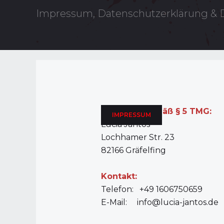
Impressum, Datenschutzerklärung & 
Angaben gemäß § 5 TMG:
IMPRESSUM
Lucia Jantos
Lochhamer Str. 23
82166 Gräfelfing
Kontakt:
Telefon: +49 1606750659
E-Mail:
info@lucia-jantos.de