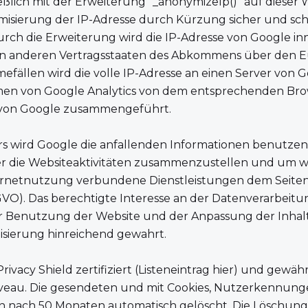
eßlich mit der Erweiterung "_anonymizeIp()" auf dieser
misierung der IP-Adresse durch Kürzung sicher und schl
rch die Erweiterung wird die IP-Adresse von Google in
in anderen Vertragsstaaten des Abkommens über den E
efällen wird die volle IP-Adresse an einen Server von 
men von Google Analytics von dem entsprechenden Bro
n von Google zusammengeführt.
ers wird Google die anfallenden Informationen benutze
 die Websiteaktivitäten zusammenzustellen und um we
rnetnutzung verbundene Dienstleistungen dem Seite
 DSGVO). Das berechtigte Interesse an der Datenverarbeit
er Benutzung der Website und der Anpassung der Inhalt
sierung hinreichend gewahrt.
rivacy Shield zertifiziert (Listeneintrag
hier
) und gewährl
au. Die gesendeten und mit Cookies, Nutzerkennungen
 nach 50 Monaten automatisch gelöscht. Die Löschung