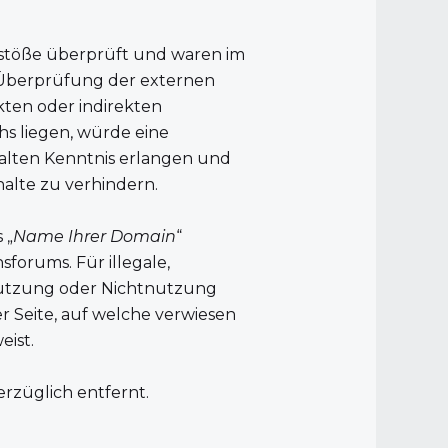
rstöße überprüft und waren im
he Überprüfung der externen
kten oder indirekten
hs liegen, würde eine
halten Kenntnis erlangen und
alte zu verhindern.
 „
Name Ihrer Domain
“
sforums. Für illegale,
 Nutzung oder Nichtnutzung
er Seite, auf welche verwiesen
eist.
rzüglich entfernt.