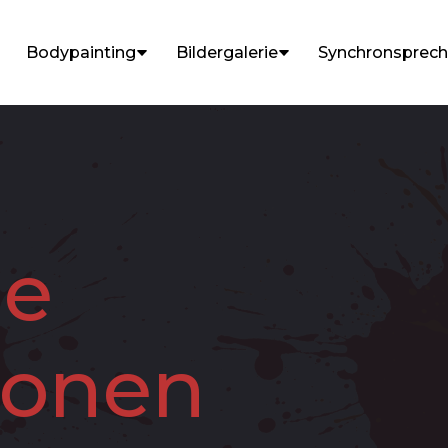
Bodypainting
Bildergalerie
Synchronsprec
he
ionen