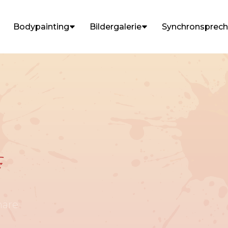
Bodypainting
Bildergalerie
Synchronsprec
s
näre