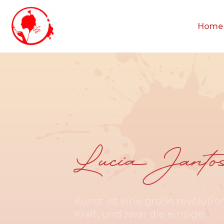
Home
Lucia Janto
Kunst ist eine große revolutio
Kraft, und zwar die einzige.