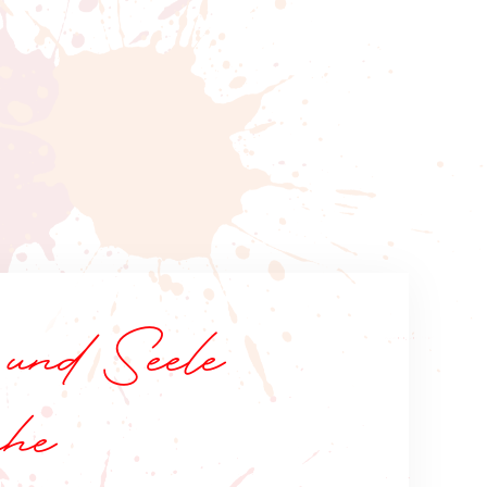
und Seele
che