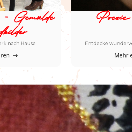
e - Gemälde
Poesie
ilder
erk nach Hause!
Entdecke wundervo
hren
Mehr 